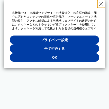
当機構では、当機構ウェブサイトの機能強化、お客様の興味・関
心に応じたコンテンツの提供や広告配信、ソーシャルメディア機
能の提供、アクセス解析による当機構ウェブサイトの改善のため
に、クッキーなどのトラッキング技術（クッキー）を使用してい
ます。クッキーを利用して収集されたお客様の当機構ウェブサイ
トのご利用に関するデータは、広告配信、ソーシャルメディアや
アクセス解析サービスを提供するパートナーと共有されます。そ
プライバシー設定
れらのパートナーでは、お客様がそれらのパートナーに提供した
他のデータ、またはお客様がそれらのパートナーが提供するサー
ビスを利用することで収集されるデータや、当機構以外のウェブ
全て拒否する
サイトから収集されたデータを組み合わせて分析し、インターネ
ット上で当機構以外の事業者がお客様に配信する広告の最適化に
OK
も利用する場合があります。必須クッキー以外の全てのクッキー
の利用を拒否する場合は、「全て拒否する」をクリックしてくだ
さい。クッキーが有効な状態で閲覧を続ける場合は、「OK」を
クリックしてください。利用目的ごとに同意・拒否を選択する場
合は、「プライバシー設定」をクリックしてください。同意・拒
否の設定は、当機構の
プライバシーポリシー
に設置した「プラ
イバシー設定」ボタン（またはリンク）からいつでも変更できま
す。