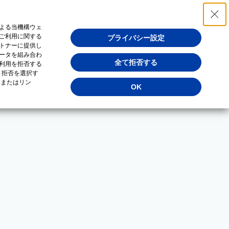
よる当機構ウェ
ご利用に関する
プライバシー設定
トナーに提供し
ータを組み合わ
全て拒否する
利用を拒否する
・拒否を選択す
（またはリン
OK