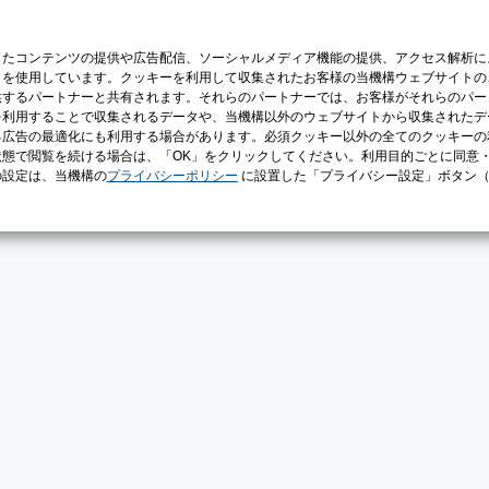
じたコンテンツの提供や広告配信、ソーシャルメディア機能の提供、アクセス解析に
）を使用しています。クッキーを利用して収集されたお客様の当機構ウェブサイトの
供するパートナーと共有されます。それらのパートナーでは、お客様がそれらのパー
を利用することで収集されるデータや、当機構以外のウェブサイトから収集されたデ
る広告の最適化にも利用する場合があります。必須クッキー以外の全てのクッキーの
態で閲覧を続ける場合は、「OK」をクリックしてください。利用目的ごとに同意
の設定は、当機構の
プライバシーポリシー
に設置した「プライバシー設定」ボタン