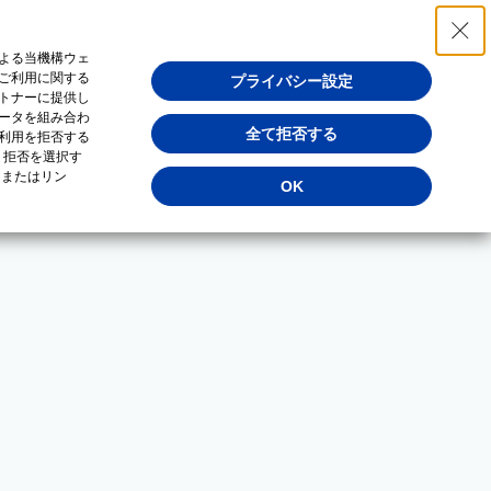
よる当機構ウェ
ご利用に関する
プライバシー設定
トナーに提供し
ータを組み合わ
全て拒否する
利用を拒否する
・拒否を選択す
（またはリン
OK