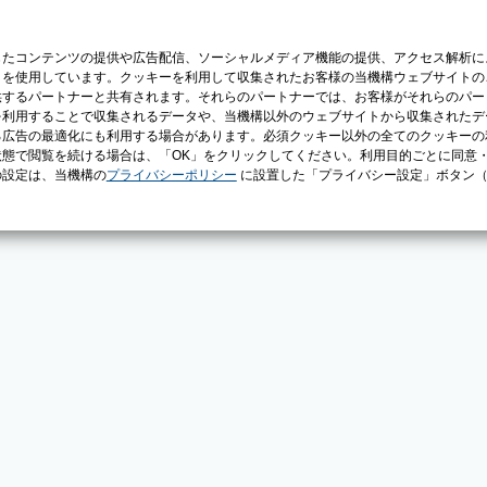
じたコンテンツの提供や広告配信、ソーシャルメディア機能の提供、アクセス解析に
）を使用しています。クッキーを利用して収集されたお客様の当機構ウェブサイトの
供するパートナーと共有されます。それらのパートナーでは、お客様がそれらのパー
を利用することで収集されるデータや、当機構以外のウェブサイトから収集されたデ
る広告の最適化にも利用する場合があります。必須クッキー以外の全てのクッキーの
態で閲覧を続ける場合は、「OK」をクリックしてください。利用目的ごとに同意
の設定は、当機構の
プライバシーポリシー
に設置した「プライバシー設定」ボタン