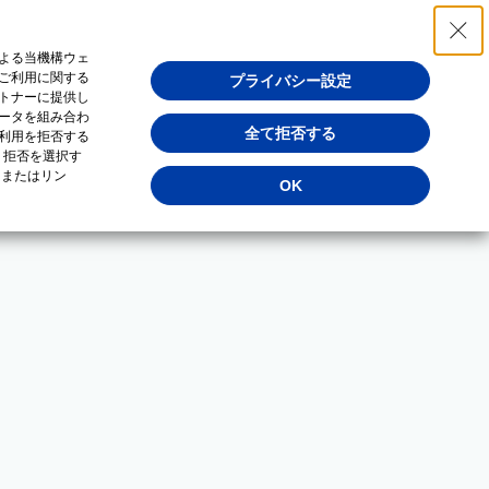
よる当機構ウェ
ご利用に関する
プライバシー設定
トナーに提供し
ータを組み合わ
全て拒否する
利用を拒否する
・拒否を選択す
（またはリン
OK