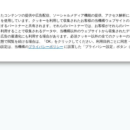
じたコンテンツの提供や広告配信、ソーシャルメディア機能の提供、アクセス解析に
）を使用しています。クッキーを利用して収集されたお客様の当機構ウェブサイトの
供するパートナーと共有されます。それらのパートナーでは、お客様がそれらのパー
を利用することで収集されるデータや、当機構以外のウェブサイトから収集されたデ
る広告の最適化にも利用する場合があります。必須クッキー以外の全てのクッキーの
態で閲覧を続ける場合は、「OK」をクリックしてください。利用目的ごとに同意
の設定は、当機構の
プライバシーポリシー
に設置した「プライバシー設定」ボタン