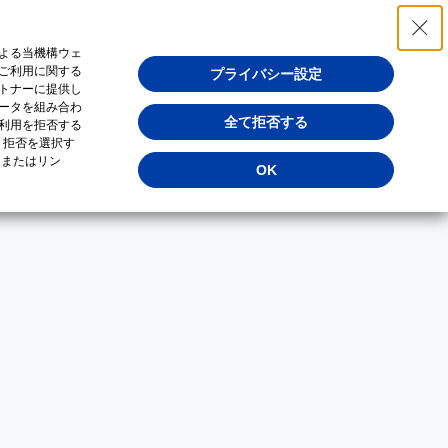
よる当機構ウェ
ご利用に関する
プライバシー設定
トナーに提供し
ータを組み合わ
全て拒否する
利用を拒否する
・拒否を選択す
（またはリン
OK