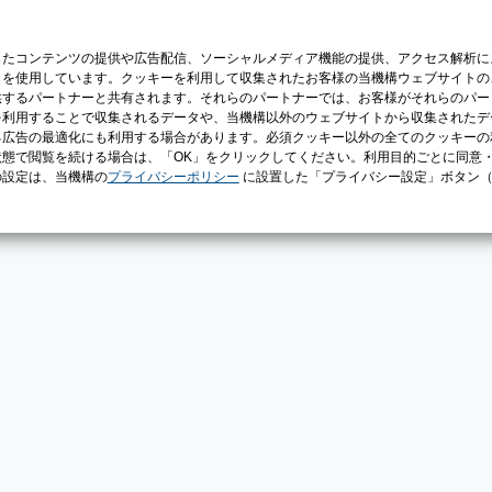
じたコンテンツの提供や広告配信、ソーシャルメディア機能の提供、アクセス解析に
）を使用しています。クッキーを利用して収集されたお客様の当機構ウェブサイトの
供するパートナーと共有されます。それらのパートナーでは、お客様がそれらのパー
を利用することで収集されるデータや、当機構以外のウェブサイトから収集されたデ
る広告の最適化にも利用する場合があります。必須クッキー以外の全てのクッキーの
態で閲覧を続ける場合は、「OK」をクリックしてください。利用目的ごとに同意
の設定は、当機構の
プライバシーポリシー
に設置した「プライバシー設定」ボタン