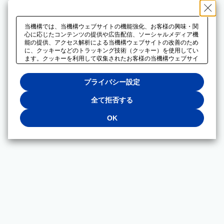
当機構では、当機構ウェブサイトの機能強化、お客様の興味・関
心に応じたコンテンツの提供や広告配信、ソーシャルメディア機
能の提供、アクセス解析による当機構ウェブサイトの改善のため
に、クッキーなどのトラッキング技術（クッキー）を使用してい
ます。クッキーを利用して収集されたお客様の当機構ウェブサイ
トのご利用に関するデータは、広告配信、ソーシャルメディアや
アクセス解析サービスを提供するパートナーと共有されます。そ
プライバシー設定
れらのパートナーでは、お客様がそれらのパートナーに提供した
他のデータ、またはお客様がそれらのパートナーが提供するサー
ビスを利用することで収集されるデータや、当機構以外のウェブ
全て拒否する
サイトから収集されたデータを組み合わせて分析し、インターネ
ット上で当機構以外の事業者がお客様に配信する広告の最適化に
OK
も利用する場合があります。必須クッキー以外の全てのクッキー
の利用を拒否する場合は、「全て拒否する」をクリックしてくだ
さい。クッキーが有効な状態で閲覧を続ける場合は、「OK」を
クリックしてください。利用目的ごとに同意・拒否を選択する場
合は、「プライバシー設定」をクリックしてください。同意・拒
否の設定は、当機構の
プライバシーポリシー
に設置した「プラ
イバシー設定」ボタン（またはリンク）からいつでも変更できま
す。