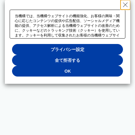
当機構では、当機構ウェブサイトの機能強化、お客様の興味・関
心に応じたコンテンツの提供や広告配信、ソーシャルメディア機
能の提供、アクセス解析による当機構ウェブサイトの改善のため
に、クッキーなどのトラッキング技術（クッキー）を使用してい
ます。クッキーを利用して収集されたお客様の当機構ウェブサイ
トのご利用に関するデータは、広告配信、ソーシャルメディアや
アクセス解析サービスを提供するパートナーと共有されます。そ
プライバシー設定
れらのパートナーでは、お客様がそれらのパートナーに提供した
他のデータ、またはお客様がそれらのパートナーが提供するサー
ビスを利用することで収集されるデータや、当機構以外のウェブ
全て拒否する
サイトから収集されたデータを組み合わせて分析し、インターネ
ット上で当機構以外の事業者がお客様に配信する広告の最適化に
OK
も利用する場合があります。必須クッキー以外の全てのクッキー
の利用を拒否する場合は、「全て拒否する」をクリックしてくだ
さい。クッキーが有効な状態で閲覧を続ける場合は、「OK」を
クリックしてください。利用目的ごとに同意・拒否を選択する場
合は、「プライバシー設定」をクリックしてください。同意・拒
否の設定は、当機構の
プライバシーポリシー
に設置した「プラ
イバシー設定」ボタン（またはリンク）からいつでも変更できま
す。