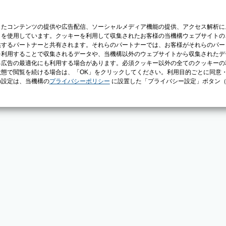
じたコンテンツの提供や広告配信、ソーシャルメディア機能の提供、アクセス解析に
）を使用しています。クッキーを利用して収集されたお客様の当機構ウェブサイトの
供するパートナーと共有されます。それらのパートナーでは、お客様がそれらのパー
を利用することで収集されるデータや、当機構以外のウェブサイトから収集されたデ
る広告の最適化にも利用する場合があります。必須クッキー以外の全てのクッキーの
態で閲覧を続ける場合は、「OK」をクリックしてください。利用目的ごとに同意
の設定は、当機構の
プライバシーポリシー
に設置した「プライバシー設定」ボタン