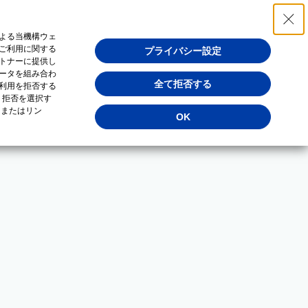
よる当機構ウェ
ご利用に関する
プライバシー設定
トナーに提供し
ータを組み合わ
全て拒否する
利用を拒否する
・拒否を選択す
（またはリン
OK