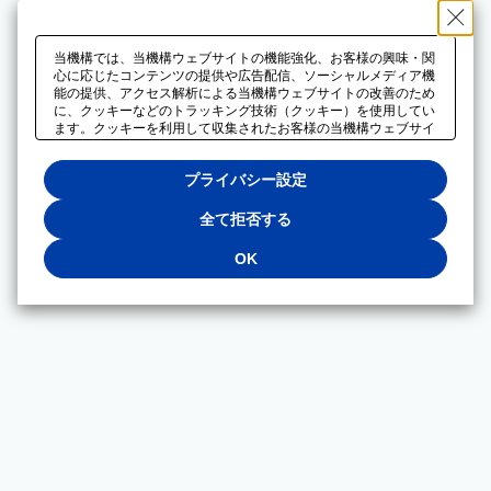
当機構では、当機構ウェブサイトの機能強化、お客様の興味・関
心に応じたコンテンツの提供や広告配信、ソーシャルメディア機
能の提供、アクセス解析による当機構ウェブサイトの改善のため
に、クッキーなどのトラッキング技術（クッキー）を使用してい
ます。クッキーを利用して収集されたお客様の当機構ウェブサイ
トのご利用に関するデータは、広告配信、ソーシャルメディアや
アクセス解析サービスを提供するパートナーと共有されます。そ
プライバシー設定
れらのパートナーでは、お客様がそれらのパートナーに提供した
他のデータ、またはお客様がそれらのパートナーが提供するサー
ビスを利用することで収集されるデータや、当機構以外のウェブ
全て拒否する
サイトから収集されたデータを組み合わせて分析し、インターネ
ット上で当機構以外の事業者がお客様に配信する広告の最適化に
OK
も利用する場合があります。必須クッキー以外の全てのクッキー
の利用を拒否する場合は、「全て拒否する」をクリックしてくだ
さい。クッキーが有効な状態で閲覧を続ける場合は、「OK」を
クリックしてください。利用目的ごとに同意・拒否を選択する場
合は、「プライバシー設定」をクリックしてください。同意・拒
否の設定は、当機構の
プライバシーポリシー
に設置した「プラ
イバシー設定」ボタン（またはリンク）からいつでも変更できま
す。