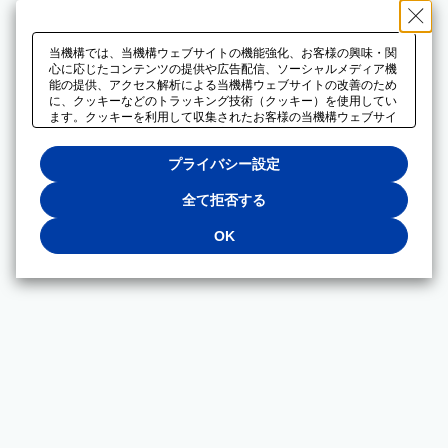
当機構では、当機構ウェブサイトの機能強化、お客様の興味・関
心に応じたコンテンツの提供や広告配信、ソーシャルメディア機
能の提供、アクセス解析による当機構ウェブサイトの改善のため
に、クッキーなどのトラッキング技術（クッキー）を使用してい
ます。クッキーを利用して収集されたお客様の当機構ウェブサイ
トのご利用に関するデータは、広告配信、ソーシャルメディアや
アクセス解析サービスを提供するパートナーと共有されます。そ
プライバシー設定
れらのパートナーでは、お客様がそれらのパートナーに提供した
他のデータ、またはお客様がそれらのパートナーが提供するサー
ビスを利用することで収集されるデータや、当機構以外のウェブ
全て拒否する
サイトから収集されたデータを組み合わせて分析し、インターネ
ット上で当機構以外の事業者がお客様に配信する広告の最適化に
OK
も利用する場合があります。必須クッキー以外の全てのクッキー
の利用を拒否する場合は、「全て拒否する」をクリックしてくだ
さい。クッキーが有効な状態で閲覧を続ける場合は、「OK」を
クリックしてください。利用目的ごとに同意・拒否を選択する場
合は、「プライバシー設定」をクリックしてください。同意・拒
否の設定は、当機構の
プライバシーポリシー
に設置した「プラ
イバシー設定」ボタン（またはリンク）からいつでも変更できま
す。