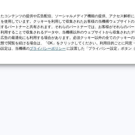
じたコンテンツの提供や広告配信、ソーシャルメディア機能の提供、アクセス解析に
）を使用しています。クッキーを利用して収集されたお客様の当機構ウェブサイトの
供するパートナーと共有されます。それらのパートナーでは、お客様がそれらのパー
を利用することで収集されるデータや、当機構以外のウェブサイトから収集されたデ
る広告の最適化にも利用する場合があります。必須クッキー以外の全てのクッキーの
態で閲覧を続ける場合は、「OK」をクリックしてください。利用目的ごとに同意
の設定は、当機構の
プライバシーポリシー
に設置した「プライバシー設定」ボタン