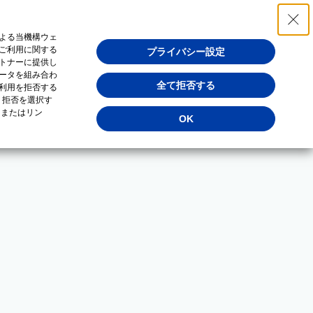
よる当機構ウェ
ご利用に関する
プライバシー設定
トナーに提供し
ータを組み合わ
全て拒否する
利用を拒否する
・拒否を選択す
（またはリン
OK