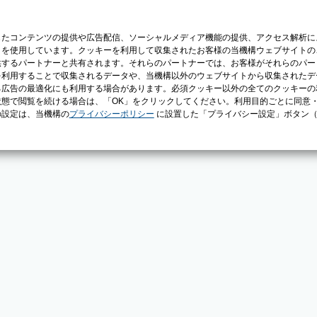
じたコンテンツの提供や広告配信、ソーシャルメディア機能の提供、アクセス解析に
）を使用しています。クッキーを利用して収集されたお客様の当機構ウェブサイトの
供するパートナーと共有されます。それらのパートナーでは、お客様がそれらのパー
を利用することで収集されるデータや、当機構以外のウェブサイトから収集されたデ
る広告の最適化にも利用する場合があります。必須クッキー以外の全てのクッキーの
態で閲覧を続ける場合は、「OK」をクリックしてください。利用目的ごとに同意
の設定は、当機構の
プライバシーポリシー
に設置した「プライバシー設定」ボタン