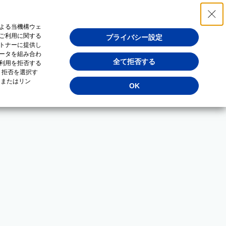
よる当機構ウェ
ご利用に関する
プライバシー設定
トナーに提供し
ータを組み合わ
全て拒否する
利用を拒否する
・拒否を選択す
（またはリン
OK