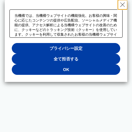
当機構では、当機構ウェブサイトの機能強化、お客様の興味・関
心に応じたコンテンツの提供や広告配信、ソーシャルメディア機
能の提供、アクセス解析による当機構ウェブサイトの改善のため
に、クッキーなどのトラッキング技術（クッキー）を使用してい
ます。クッキーを利用して収集されたお客様の当機構ウェブサイ
トのご利用に関するデータは、広告配信、ソーシャルメディアや
アクセス解析サービスを提供するパートナーと共有されます。そ
プライバシー設定
れらのパートナーでは、お客様がそれらのパートナーに提供した
他のデータ、またはお客様がそれらのパートナーが提供するサー
ビスを利用することで収集されるデータや、当機構以外のウェブ
全て拒否する
サイトから収集されたデータを組み合わせて分析し、インターネ
ット上で当機構以外の事業者がお客様に配信する広告の最適化に
OK
も利用する場合があります。必須クッキー以外の全てのクッキー
の利用を拒否する場合は、「全て拒否する」をクリックしてくだ
さい。クッキーが有効な状態で閲覧を続ける場合は、「OK」を
クリックしてください。利用目的ごとに同意・拒否を選択する場
合は、「プライバシー設定」をクリックしてください。同意・拒
否の設定は、当機構の
プライバシーポリシー
に設置した「プラ
イバシー設定」ボタン（またはリンク）からいつでも変更できま
す。