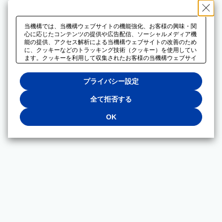
当機構では、当機構ウェブサイトの機能強化、お客様の興味・関
心に応じたコンテンツの提供や広告配信、ソーシャルメディア機
能の提供、アクセス解析による当機構ウェブサイトの改善のため
に、クッキーなどのトラッキング技術（クッキー）を使用してい
ます。クッキーを利用して収集されたお客様の当機構ウェブサイ
トのご利用に関するデータは、広告配信、ソーシャルメディアや
アクセス解析サービスを提供するパートナーと共有されます。そ
プライバシー設定
れらのパートナーでは、お客様がそれらのパートナーに提供した
他のデータ、またはお客様がそれらのパートナーが提供するサー
ビスを利用することで収集されるデータや、当機構以外のウェブ
全て拒否する
サイトから収集されたデータを組み合わせて分析し、インターネ
ット上で当機構以外の事業者がお客様に配信する広告の最適化に
OK
も利用する場合があります。必須クッキー以外の全てのクッキー
の利用を拒否する場合は、「全て拒否する」をクリックしてくだ
さい。クッキーが有効な状態で閲覧を続ける場合は、「OK」を
クリックしてください。利用目的ごとに同意・拒否を選択する場
合は、「プライバシー設定」をクリックしてください。同意・拒
否の設定は、当機構の
プライバシーポリシー
に設置した「プラ
イバシー設定」ボタン（またはリンク）からいつでも変更できま
す。