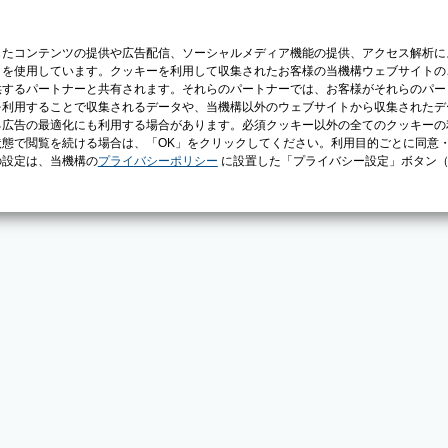
じたコンテンツの提供や広告配信、ソーシャルメディア機能の提供、アクセス解析に
）を使用しています。クッキーを利用して収集されたお客様の当機構ウェブサイトの
供するパートナーと共有されます。それらのパートナーでは、お客様がそれらのパー
を利用することで収集されるデータや、当機構以外のウェブサイトから収集されたデ
る広告の最適化にも利用する場合があります。必須クッキー以外の全てのクッキーの
態で閲覧を続ける場合は、「OK」をクリックしてください。利用目的ごとに同意
の設定は、当機構の
プライバシーポリシー
に設置した「プライバシー設定」ボタン