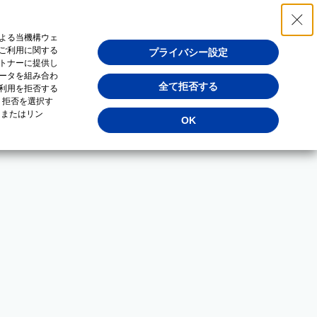
よる当機構ウェ
ご利用に関する
プライバシー設定
トナーに提供し
ータを組み合わ
全て拒否する
利用を拒否する
・拒否を選択す
（またはリン
OK