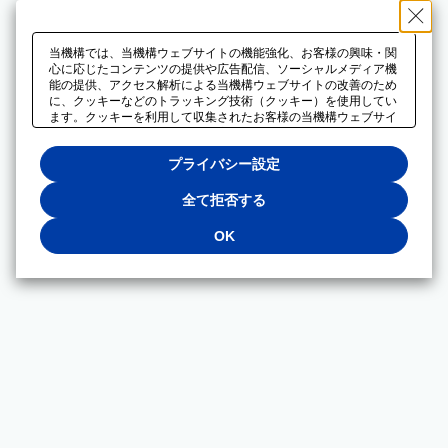
当機構では、当機構ウェブサイトの機能強化、お客様の興味・関
心に応じたコンテンツの提供や広告配信、ソーシャルメディア機
能の提供、アクセス解析による当機構ウェブサイトの改善のため
に、クッキーなどのトラッキング技術（クッキー）を使用してい
ます。クッキーを利用して収集されたお客様の当機構ウェブサイ
トのご利用に関するデータは、広告配信、ソーシャルメディアや
アクセス解析サービスを提供するパートナーと共有されます。そ
プライバシー設定
れらのパートナーでは、お客様がそれらのパートナーに提供した
他のデータ、またはお客様がそれらのパートナーが提供するサー
ビスを利用することで収集されるデータや、当機構以外のウェブ
全て拒否する
サイトから収集されたデータを組み合わせて分析し、インターネ
ット上で当機構以外の事業者がお客様に配信する広告の最適化に
OK
も利用する場合があります。必須クッキー以外の全てのクッキー
の利用を拒否する場合は、「全て拒否する」をクリックしてくだ
さい。クッキーが有効な状態で閲覧を続ける場合は、「OK」を
クリックしてください。利用目的ごとに同意・拒否を選択する場
合は、「プライバシー設定」をクリックしてください。同意・拒
否の設定は、当機構の
プライバシーポリシー
に設置した「プラ
イバシー設定」ボタン（またはリンク）からいつでも変更できま
す。