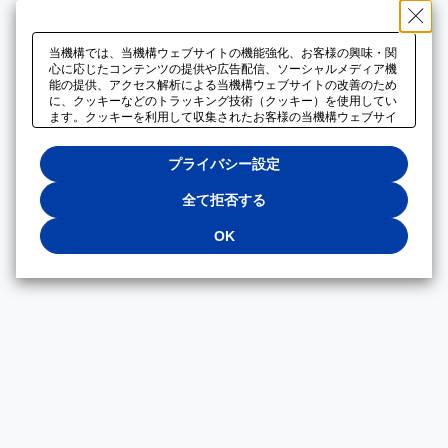
当機構では、当機構ウェブサイトの機能強化、お客様の興味・関
心に応じたコンテンツの提供や広告配信、ソーシャルメディア機
能の提供、アクセス解析による当機構ウェブサイトの改善のため
に、クッキーなどのトラッキング技術（クッキー）を使用してい
ます。クッキーを利用して収集されたお客様の当機構ウェブサイ
トのご利用に関するデータは、広告配信、ソーシャルメディアや
アクセス解析サービスを提供するパートナーと共有されます。そ
プライバシー設定
れらのパートナーでは、お客様がそれらのパートナーに提供した
他のデータ、またはお客様がそれらのパートナーが提供するサー
ビスを利用することで収集されるデータや、当機構以外のウェブ
全て拒否する
サイトから収集されたデータを組み合わせて分析し、インターネ
ット上で当機構以外の事業者がお客様に配信する広告の最適化に
OK
も利用する場合があります。必須クッキー以外の全てのクッキー
の利用を拒否する場合は、「全て拒否する」をクリックしてくだ
さい。クッキーが有効な状態で閲覧を続ける場合は、「OK」を
クリックしてください。利用目的ごとに同意・拒否を選択する場
合は、「プライバシー設定」をクリックしてください。同意・拒
否の設定は、当機構の
プライバシーポリシー
に設置した「プラ
イバシー設定」ボタン（またはリンク）からいつでも変更できま
す。