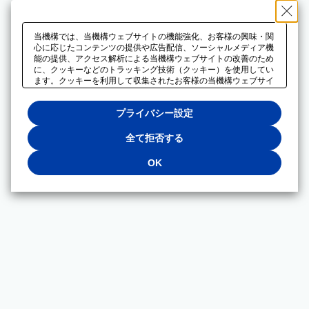
当機構では、当機構ウェブサイトの機能強化、お客様の興味・関
心に応じたコンテンツの提供や広告配信、ソーシャルメディア機
能の提供、アクセス解析による当機構ウェブサイトの改善のため
に、クッキーなどのトラッキング技術（クッキー）を使用してい
ます。クッキーを利用して収集されたお客様の当機構ウェブサイ
トのご利用に関するデータは、広告配信、ソーシャルメディアや
アクセス解析サービスを提供するパートナーと共有されます。そ
プライバシー設定
れらのパートナーでは、お客様がそれらのパートナーに提供した
他のデータ、またはお客様がそれらのパートナーが提供するサー
ビスを利用することで収集されるデータや、当機構以外のウェブ
全て拒否する
サイトから収集されたデータを組み合わせて分析し、インターネ
ット上で当機構以外の事業者がお客様に配信する広告の最適化に
OK
も利用する場合があります。必須クッキー以外の全てのクッキー
の利用を拒否する場合は、「全て拒否する」をクリックしてくだ
さい。クッキーが有効な状態で閲覧を続ける場合は、「OK」を
クリックしてください。利用目的ごとに同意・拒否を選択する場
合は、「プライバシー設定」をクリックしてください。同意・拒
否の設定は、当機構の
プライバシーポリシー
に設置した「プラ
イバシー設定」ボタン（またはリンク）からいつでも変更できま
す。