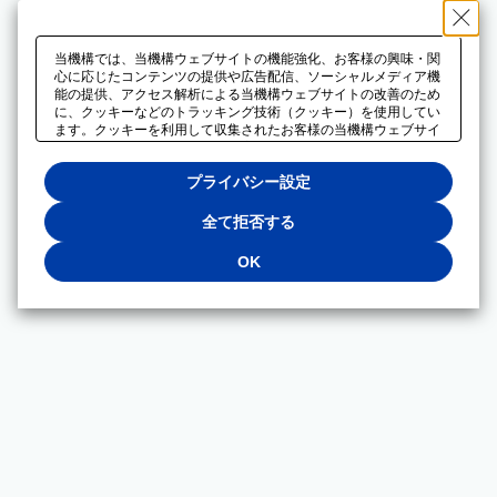
当機構では、当機構ウェブサイトの機能強化、お客様の興味・関
心に応じたコンテンツの提供や広告配信、ソーシャルメディア機
能の提供、アクセス解析による当機構ウェブサイトの改善のため
に、クッキーなどのトラッキング技術（クッキー）を使用してい
ます。クッキーを利用して収集されたお客様の当機構ウェブサイ
トのご利用に関するデータは、広告配信、ソーシャルメディアや
アクセス解析サービスを提供するパートナーと共有されます。そ
プライバシー設定
れらのパートナーでは、お客様がそれらのパートナーに提供した
他のデータ、またはお客様がそれらのパートナーが提供するサー
ビスを利用することで収集されるデータや、当機構以外のウェブ
全て拒否する
サイトから収集されたデータを組み合わせて分析し、インターネ
ット上で当機構以外の事業者がお客様に配信する広告の最適化に
OK
も利用する場合があります。必須クッキー以外の全てのクッキー
の利用を拒否する場合は、「全て拒否する」をクリックしてくだ
さい。クッキーが有効な状態で閲覧を続ける場合は、「OK」を
クリックしてください。利用目的ごとに同意・拒否を選択する場
合は、「プライバシー設定」をクリックしてください。同意・拒
否の設定は、当機構の
プライバシーポリシー
に設置した「プラ
イバシー設定」ボタン（またはリンク）からいつでも変更できま
す。