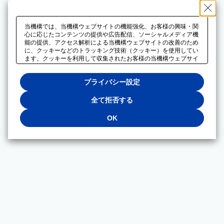
当機構では、当機構ウェブサイトの機能強化、お客様の興味・関
心に応じたコンテンツの提供や広告配信、ソーシャルメディア機
能の提供、アクセス解析による当機構ウェブサイトの改善のため
に、クッキーなどのトラッキング技術（クッキー）を使用してい
ます。クッキーを利用して収集されたお客様の当機構ウェブサイ
トのご利用に関するデータは、広告配信、ソーシャルメディアや
アクセス解析サービスを提供するパートナーと共有されます。そ
プライバシー設定
れらのパートナーでは、お客様がそれらのパートナーに提供した
他のデータ、またはお客様がそれらのパートナーが提供するサー
ビスを利用することで収集されるデータや、当機構以外のウェブ
全て拒否する
サイトから収集されたデータを組み合わせて分析し、インターネ
ット上で当機構以外の事業者がお客様に配信する広告の最適化に
OK
も利用する場合があります。必須クッキー以外の全てのクッキー
の利用を拒否する場合は、「全て拒否する」をクリックしてくだ
さい。クッキーが有効な状態で閲覧を続ける場合は、「OK」を
クリックしてください。利用目的ごとに同意・拒否を選択する場
合は、「プライバシー設定」をクリックしてください。同意・拒
否の設定は、当機構の
プライバシーポリシー
に設置した「プラ
イバシー設定」ボタン（またはリンク）からいつでも変更できま
す。