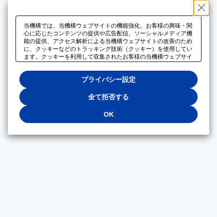
当機構では、当機構ウェブサイトの機能強化、お客様の興味・関
心に応じたコンテンツの提供や広告配信、ソーシャルメディア機
能の提供、アクセス解析による当機構ウェブサイトの改善のため
に、クッキーなどのトラッキング技術（クッキー）を使用してい
ます。クッキーを利用して収集されたお客様の当機構ウェブサイ
トのご利用に関するデータは、広告配信、ソーシャルメディアや
アクセス解析サービスを提供するパートナーと共有されます。そ
プライバシー設定
れらのパートナーでは、お客様がそれらのパートナーに提供した
他のデータ、またはお客様がそれらのパートナーが提供するサー
ビスを利用することで収集されるデータや、当機構以外のウェブ
全て拒否する
サイトから収集されたデータを組み合わせて分析し、インターネ
ット上で当機構以外の事業者がお客様に配信する広告の最適化に
OK
も利用する場合があります。必須クッキー以外の全てのクッキー
の利用を拒否する場合は、「全て拒否する」をクリックしてくだ
さい。クッキーが有効な状態で閲覧を続ける場合は、「OK」を
クリックしてください。利用目的ごとに同意・拒否を選択する場
合は、「プライバシー設定」をクリックしてください。同意・拒
否の設定は、当機構の
プライバシーポリシー
に設置した「プラ
イバシー設定」ボタン（またはリンク）からいつでも変更できま
す。