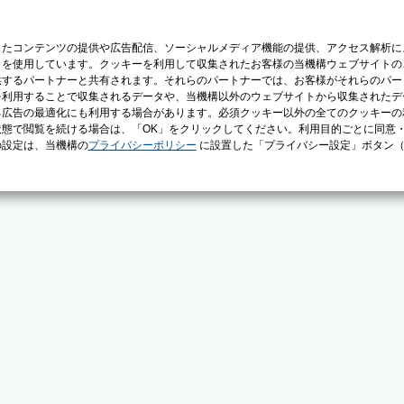
じたコンテンツの提供や広告配信、ソーシャルメディア機能の提供、アクセス解析に
）を使用しています。クッキーを利用して収集されたお客様の当機構ウェブサイトの
供するパートナーと共有されます。それらのパートナーでは、お客様がそれらのパー
を利用することで収集されるデータや、当機構以外のウェブサイトから収集されたデ
る広告の最適化にも利用する場合があります。必須クッキー以外の全てのクッキーの
態で閲覧を続ける場合は、「OK」をクリックしてください。利用目的ごとに同意
の設定は、当機構の
プライバシーポリシー
に設置した「プライバシー設定」ボタン