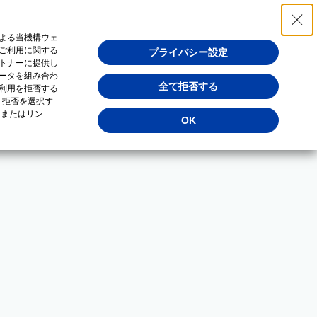
よる当機構ウェ
ご利用に関する
プライバシー設定
トナーに提供し
ータを組み合わ
全て拒否する
利用を拒否する
・拒否を選択す
（またはリン
OK