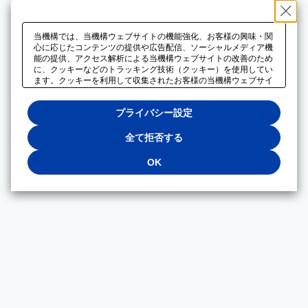
当機構では、当機構ウェブサイトの機能強化、お客様の興味・関
心に応じたコンテンツの提供や広告配信、ソーシャルメディア機
能の提供、アクセス解析による当機構ウェブサイトの改善のため
に、クッキーなどのトラッキング技術（クッキー）を使用してい
ます。クッキーを利用して収集されたお客様の当機構ウェブサイ
トのご利用に関するデータは、広告配信、ソーシャルメディアや
アクセス解析サービスを提供するパートナーと共有されます。そ
プライバシー設定
れらのパートナーでは、お客様がそれらのパートナーに提供した
他のデータ、またはお客様がそれらのパートナーが提供するサー
ビスを利用することで収集されるデータや、当機構以外のウェブ
全て拒否する
サイトから収集されたデータを組み合わせて分析し、インターネ
ット上で当機構以外の事業者がお客様に配信する広告の最適化に
OK
も利用する場合があります。必須クッキー以外の全てのクッキー
の利用を拒否する場合は、「全て拒否する」をクリックしてくだ
さい。クッキーが有効な状態で閲覧を続ける場合は、「OK」を
クリックしてください。利用目的ごとに同意・拒否を選択する場
合は、「プライバシー設定」をクリックしてください。同意・拒
否の設定は、当機構の
プライバシーポリシー
に設置した「プラ
イバシー設定」ボタン（またはリンク）からいつでも変更できま
す。