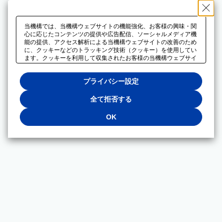
当機構では、当機構ウェブサイトの機能強化、お客様の興味・関
心に応じたコンテンツの提供や広告配信、ソーシャルメディア機
能の提供、アクセス解析による当機構ウェブサイトの改善のため
に、クッキーなどのトラッキング技術（クッキー）を使用してい
ます。クッキーを利用して収集されたお客様の当機構ウェブサイ
トのご利用に関するデータは、広告配信、ソーシャルメディアや
アクセス解析サービスを提供するパートナーと共有されます。そ
プライバシー設定
れらのパートナーでは、お客様がそれらのパートナーに提供した
他のデータ、またはお客様がそれらのパートナーが提供するサー
ビスを利用することで収集されるデータや、当機構以外のウェブ
全て拒否する
サイトから収集されたデータを組み合わせて分析し、インターネ
ット上で当機構以外の事業者がお客様に配信する広告の最適化に
OK
も利用する場合があります。必須クッキー以外の全てのクッキー
の利用を拒否する場合は、「全て拒否する」をクリックしてくだ
さい。クッキーが有効な状態で閲覧を続ける場合は、「OK」を
クリックしてください。利用目的ごとに同意・拒否を選択する場
合は、「プライバシー設定」をクリックしてください。同意・拒
否の設定は、当機構の
プライバシーポリシー
に設置した「プラ
イバシー設定」ボタン（またはリンク）からいつでも変更できま
す。