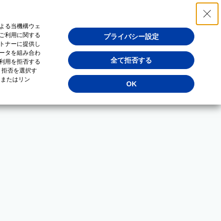
よる当機構ウェ
ご利用に関する
プライバシー設定
トナーに提供し
ータを組み合わ
全て拒否する
利用を拒否する
・拒否を選択す
（またはリン
OK