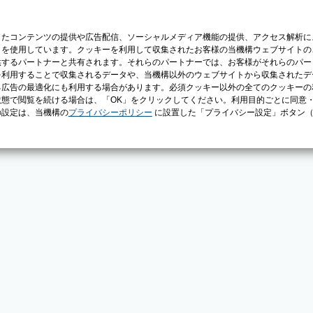
じたコンテンツの提供や広告配信、ソーシャルメディア機能の提供、アクセス解析に
）を使用しています。クッキーを利用して収集されたお客様の当機構ウェブサイトの
供するパートナーと共有されます。それらのパートナーでは、お客様がそれらのパー
を利用することで収集されるデータや、当機構以外のウェブサイトから収集されたデ
る広告の最適化にも利用する場合があります。必須クッキー以外の全てのクッキーの
態で閲覧を続ける場合は、「OK」をクリックしてください。利用目的ごとに同意
の設定は、当機構の
プライバシーポリシー
に設置した「プライバシー設定」ボタン