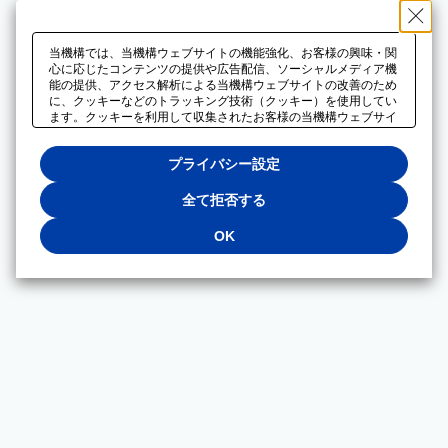
当機構では、当機構ウェブサイトの機能強化、お客様の興味・関
心に応じたコンテンツの提供や広告配信、ソーシャルメディア機
能の提供、アクセス解析による当機構ウェブサイトの改善のため
に、クッキーなどのトラッキング技術（クッキー）を使用してい
ます。クッキーを利用して収集されたお客様の当機構ウェブサイ
トのご利用に関するデータは、広告配信、ソーシャルメディアや
アクセス解析サービスを提供するパートナーと共有されます。そ
プライバシー設定
れらのパートナーでは、お客様がそれらのパートナーに提供した
他のデータ、またはお客様がそれらのパートナーが提供するサー
ビスを利用することで収集されるデータや、当機構以外のウェブ
全て拒否する
サイトから収集されたデータを組み合わせて分析し、インターネ
ット上で当機構以外の事業者がお客様に配信する広告の最適化に
OK
も利用する場合があります。必須クッキー以外の全てのクッキー
の利用を拒否する場合は、「全て拒否する」をクリックしてくだ
さい。クッキーが有効な状態で閲覧を続ける場合は、「OK」を
クリックしてください。利用目的ごとに同意・拒否を選択する場
合は、「プライバシー設定」をクリックしてください。同意・拒
否の設定は、当機構の
プライバシーポリシー
に設置した「プラ
イバシー設定」ボタン（またはリンク）からいつでも変更できま
す。