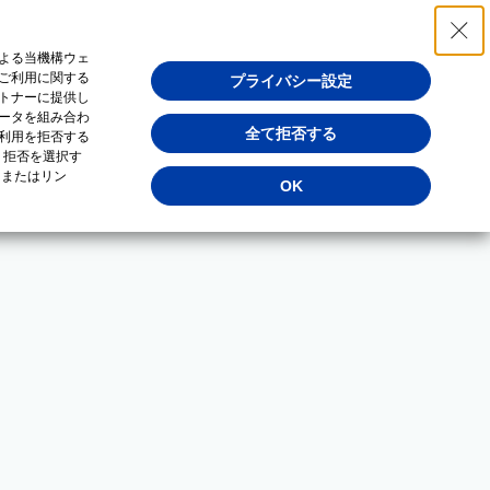
よる当機構ウェ
ご利用に関する
プライバシー設定
トナーに提供し
ータを組み合わ
全て拒否する
利用を拒否する
・拒否を選択す
（またはリン
OK