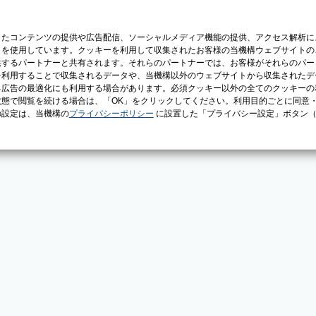
じたコンテンツの提供や広告配信、ソーシャルメディア機能の提供、アクセス解析に
）を使用しています。クッキーを利用して収集されたお客様の当機構ウェブサイトの
供するパートナーと共有されます。それらのパートナーでは、お客様がそれらのパー
を利用することで収集されるデータや、当機構以外のウェブサイトから収集されたデ
る広告の最適化にも利用する場合があります。必須クッキー以外の全てのクッキーの
態で閲覧を続ける場合は、「OK」をクリックしてください。利用目的ごとに同意
の設定は、当機構の
プライバシーポリシー
に設置した「プライバシー設定」ボタン