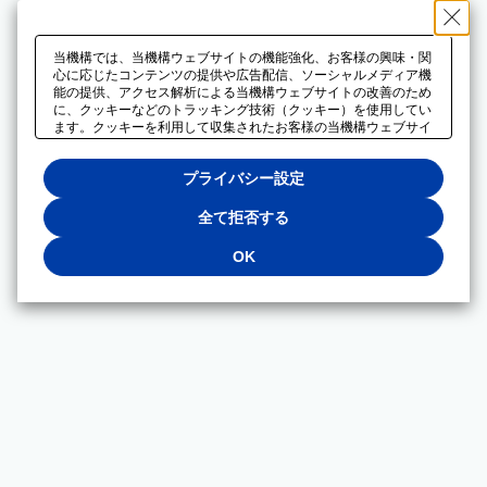
当機構では、当機構ウェブサイトの機能強化、お客様の興味・関
心に応じたコンテンツの提供や広告配信、ソーシャルメディア機
能の提供、アクセス解析による当機構ウェブサイトの改善のため
に、クッキーなどのトラッキング技術（クッキー）を使用してい
ます。クッキーを利用して収集されたお客様の当機構ウェブサイ
トのご利用に関するデータは、広告配信、ソーシャルメディアや
アクセス解析サービスを提供するパートナーと共有されます。そ
プライバシー設定
れらのパートナーでは、お客様がそれらのパートナーに提供した
他のデータ、またはお客様がそれらのパートナーが提供するサー
ビスを利用することで収集されるデータや、当機構以外のウェブ
全て拒否する
サイトから収集されたデータを組み合わせて分析し、インターネ
ット上で当機構以外の事業者がお客様に配信する広告の最適化に
OK
も利用する場合があります。必須クッキー以外の全てのクッキー
の利用を拒否する場合は、「全て拒否する」をクリックしてくだ
さい。クッキーが有効な状態で閲覧を続ける場合は、「OK」を
クリックしてください。利用目的ごとに同意・拒否を選択する場
合は、「プライバシー設定」をクリックしてください。同意・拒
否の設定は、当機構の
プライバシーポリシー
に設置した「プラ
イバシー設定」ボタン（またはリンク）からいつでも変更できま
す。