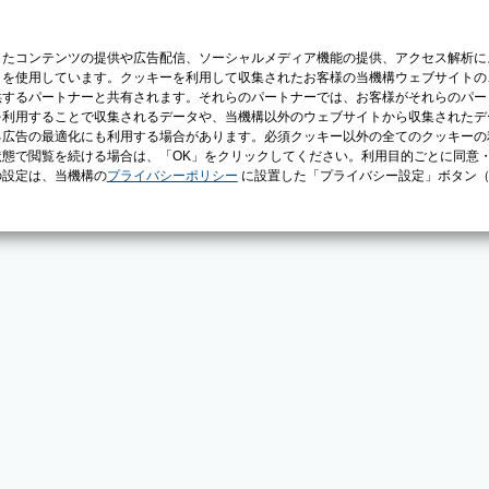
じたコンテンツの提供や広告配信、ソーシャルメディア機能の提供、アクセス解析に
）を使用しています。クッキーを利用して収集されたお客様の当機構ウェブサイトの
供するパートナーと共有されます。それらのパートナーでは、お客様がそれらのパー
を利用することで収集されるデータや、当機構以外のウェブサイトから収集されたデ
る広告の最適化にも利用する場合があります。必須クッキー以外の全てのクッキーの
態で閲覧を続ける場合は、「OK」をクリックしてください。利用目的ごとに同意
の設定は、当機構の
プライバシーポリシー
に設置した「プライバシー設定」ボタン