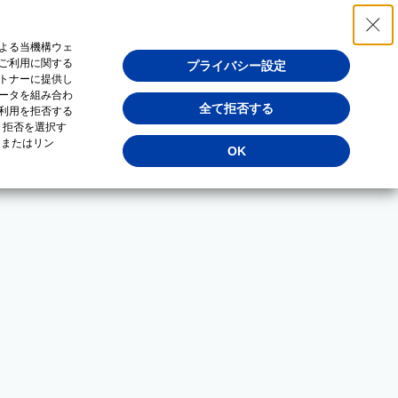
よる当機構ウェ
ご利用に関する
プライバシー設定
トナーに提供し
ータを組み合わ
全て拒否する
利用を拒否する
・拒否を選択す
（またはリン
OK