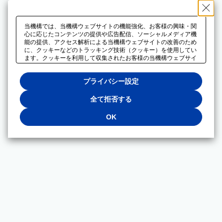
当機構では、当機構ウェブサイトの機能強化、お客様の興味・関
心に応じたコンテンツの提供や広告配信、ソーシャルメディア機
能の提供、アクセス解析による当機構ウェブサイトの改善のため
に、クッキーなどのトラッキング技術（クッキー）を使用してい
ます。クッキーを利用して収集されたお客様の当機構ウェブサイ
トのご利用に関するデータは、広告配信、ソーシャルメディアや
アクセス解析サービスを提供するパートナーと共有されます。そ
プライバシー設定
れらのパートナーでは、お客様がそれらのパートナーに提供した
他のデータ、またはお客様がそれらのパートナーが提供するサー
ビスを利用することで収集されるデータや、当機構以外のウェブ
全て拒否する
サイトから収集されたデータを組み合わせて分析し、インターネ
ット上で当機構以外の事業者がお客様に配信する広告の最適化に
OK
も利用する場合があります。必須クッキー以外の全てのクッキー
の利用を拒否する場合は、「全て拒否する」をクリックしてくだ
さい。クッキーが有効な状態で閲覧を続ける場合は、「OK」を
クリックしてください。利用目的ごとに同意・拒否を選択する場
合は、「プライバシー設定」をクリックしてください。同意・拒
否の設定は、当機構の
プライバシーポリシー
に設置した「プラ
イバシー設定」ボタン（またはリンク）からいつでも変更できま
す。