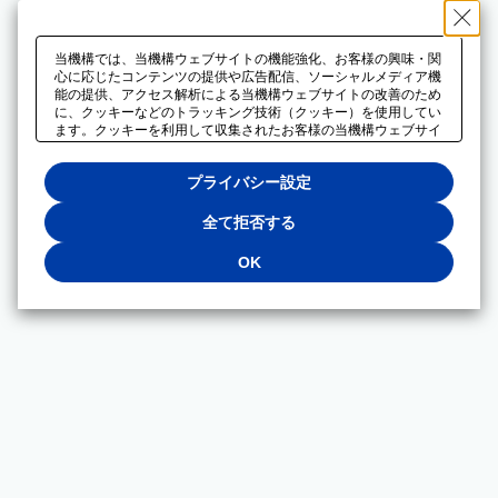
当機構では、当機構ウェブサイトの機能強化、お客様の興味・関
心に応じたコンテンツの提供や広告配信、ソーシャルメディア機
能の提供、アクセス解析による当機構ウェブサイトの改善のため
に、クッキーなどのトラッキング技術（クッキー）を使用してい
ます。クッキーを利用して収集されたお客様の当機構ウェブサイ
トのご利用に関するデータは、広告配信、ソーシャルメディアや
アクセス解析サービスを提供するパートナーと共有されます。そ
プライバシー設定
れらのパートナーでは、お客様がそれらのパートナーに提供した
他のデータ、またはお客様がそれらのパートナーが提供するサー
ビスを利用することで収集されるデータや、当機構以外のウェブ
全て拒否する
サイトから収集されたデータを組み合わせて分析し、インターネ
ット上で当機構以外の事業者がお客様に配信する広告の最適化に
OK
も利用する場合があります。必須クッキー以外の全てのクッキー
の利用を拒否する場合は、「全て拒否する」をクリックしてくだ
さい。クッキーが有効な状態で閲覧を続ける場合は、「OK」を
クリックしてください。利用目的ごとに同意・拒否を選択する場
合は、「プライバシー設定」をクリックしてください。同意・拒
否の設定は、当機構の
プライバシーポリシー
に設置した「プラ
イバシー設定」ボタン（またはリンク）からいつでも変更できま
す。