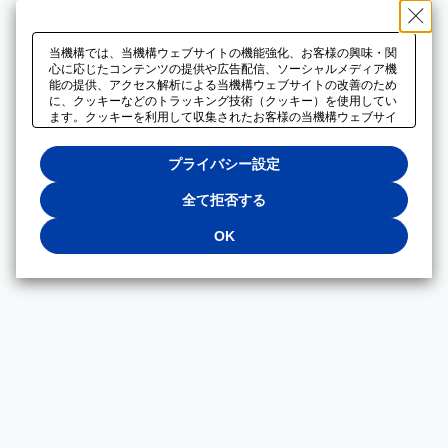
当機構では、当機構ウェブサイトの機能強化、お客様の興味・関
心に応じたコンテンツの提供や広告配信、ソーシャルメディア機
能の提供、アクセス解析による当機構ウェブサイトの改善のため
に、クッキーなどのトラッキング技術（クッキー）を使用してい
ます。クッキーを利用して収集されたお客様の当機構ウェブサイ
トのご利用に関するデータは、広告配信、ソーシャルメディアや
アクセス解析サービスを提供するパートナーと共有されます。そ
プライバシー設定
れらのパートナーでは、お客様がそれらのパートナーに提供した
他のデータ、またはお客様がそれらのパートナーが提供するサー
ビスを利用することで収集されるデータや、当機構以外のウェブ
全て拒否する
サイトから収集されたデータを組み合わせて分析し、インターネ
ット上で当機構以外の事業者がお客様に配信する広告の最適化に
OK
も利用する場合があります。必須クッキー以外の全てのクッキー
の利用を拒否する場合は、「全て拒否する」をクリックしてくだ
さい。クッキーが有効な状態で閲覧を続ける場合は、「OK」を
クリックしてください。利用目的ごとに同意・拒否を選択する場
合は、「プライバシー設定」をクリックしてください。同意・拒
否の設定は、当機構の
プライバシーポリシー
に設置した「プラ
イバシー設定」ボタン（またはリンク）からいつでも変更できま
す。