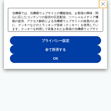
当機構では、当機構ウェブサイトの機能強化、お客様の興味・関
心に応じたコンテンツの提供や広告配信、ソーシャルメディア機
能の提供、アクセス解析による当機構ウェブサイトの改善のため
に、クッキーなどのトラッキング技術（クッキー）を使用してい
ます。クッキーを利用して収集されたお客様の当機構ウェブサイ
トのご利用に関するデータは、広告配信、ソーシャルメディアや
アクセス解析サービスを提供するパートナーと共有されます。そ
プライバシー設定
れらのパートナーでは、お客様がそれらのパートナーに提供した
他のデータ、またはお客様がそれらのパートナーが提供するサー
ビスを利用することで収集されるデータや、当機構以外のウェブ
全て拒否する
サイトから収集されたデータを組み合わせて分析し、インターネ
ット上で当機構以外の事業者がお客様に配信する広告の最適化に
OK
も利用する場合があります。必須クッキー以外の全てのクッキー
の利用を拒否する場合は、「全て拒否する」をクリックしてくだ
さい。クッキーが有効な状態で閲覧を続ける場合は、「OK」を
クリックしてください。利用目的ごとに同意・拒否を選択する場
合は、「プライバシー設定」をクリックしてください。同意・拒
否の設定は、当機構の
プライバシーポリシー
に設置した「プラ
イバシー設定」ボタン（またはリンク）からいつでも変更できま
す。