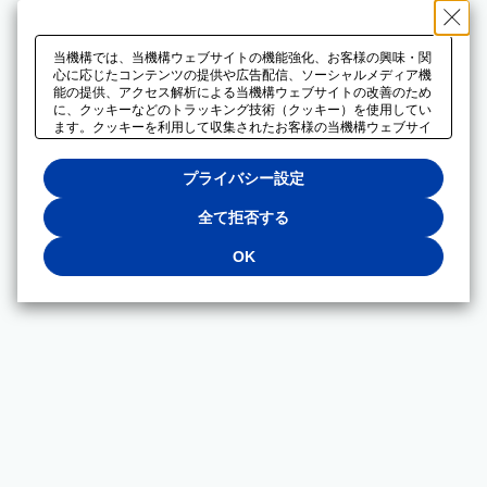
当機構では、当機構ウェブサイトの機能強化、お客様の興味・関
心に応じたコンテンツの提供や広告配信、ソーシャルメディア機
能の提供、アクセス解析による当機構ウェブサイトの改善のため
に、クッキーなどのトラッキング技術（クッキー）を使用してい
ます。クッキーを利用して収集されたお客様の当機構ウェブサイ
トのご利用に関するデータは、広告配信、ソーシャルメディアや
アクセス解析サービスを提供するパートナーと共有されます。そ
プライバシー設定
れらのパートナーでは、お客様がそれらのパートナーに提供した
他のデータ、またはお客様がそれらのパートナーが提供するサー
ビスを利用することで収集されるデータや、当機構以外のウェブ
全て拒否する
サイトから収集されたデータを組み合わせて分析し、インターネ
ット上で当機構以外の事業者がお客様に配信する広告の最適化に
OK
も利用する場合があります。必須クッキー以外の全てのクッキー
の利用を拒否する場合は、「全て拒否する」をクリックしてくだ
さい。クッキーが有効な状態で閲覧を続ける場合は、「OK」を
クリックしてください。利用目的ごとに同意・拒否を選択する場
合は、「プライバシー設定」をクリックしてください。同意・拒
否の設定は、当機構の
プライバシーポリシー
に設置した「プラ
イバシー設定」ボタン（またはリンク）からいつでも変更できま
す。