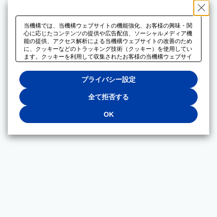
当機構では、当機構ウェブサイトの機能強化、お客様の興味・関
心に応じたコンテンツの提供や広告配信、ソーシャルメディア機
能の提供、アクセス解析による当機構ウェブサイトの改善のため
に、クッキーなどのトラッキング技術（クッキー）を使用してい
ます。クッキーを利用して収集されたお客様の当機構ウェブサイ
トのご利用に関するデータは、広告配信、ソーシャルメディアや
アクセス解析サービスを提供するパートナーと共有されます。そ
プライバシー設定
れらのパートナーでは、お客様がそれらのパートナーに提供した
他のデータ、またはお客様がそれらのパートナーが提供するサー
ビスを利用することで収集されるデータや、当機構以外のウェブ
全て拒否する
サイトから収集されたデータを組み合わせて分析し、インターネ
ット上で当機構以外の事業者がお客様に配信する広告の最適化に
OK
も利用する場合があります。必須クッキー以外の全てのクッキー
の利用を拒否する場合は、「全て拒否する」をクリックしてくだ
さい。クッキーが有効な状態で閲覧を続ける場合は、「OK」を
クリックしてください。利用目的ごとに同意・拒否を選択する場
合は、「プライバシー設定」をクリックしてください。同意・拒
否の設定は、当機構の
プライバシーポリシー
に設置した「プラ
イバシー設定」ボタン（またはリンク）からいつでも変更できま
す。