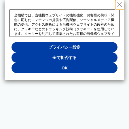
当機構では、当機構ウェブサイトの機能強化、お客様の興味・関
心に応じたコンテンツの提供や広告配信、ソーシャルメディア機
能の提供、アクセス解析による当機構ウェブサイトの改善のため
に、クッキーなどのトラッキング技術（クッキー）を使用してい
ます。クッキーを利用して収集されたお客様の当機構ウェブサイ
トのご利用に関するデータは、広告配信、ソーシャルメディアや
アクセス解析サービスを提供するパートナーと共有されます。そ
プライバシー設定
れらのパートナーでは、お客様がそれらのパートナーに提供した
他のデータ、またはお客様がそれらのパートナーが提供するサー
ビスを利用することで収集されるデータや、当機構以外のウェブ
全て拒否する
サイトから収集されたデータを組み合わせて分析し、インターネ
ット上で当機構以外の事業者がお客様に配信する広告の最適化に
OK
も利用する場合があります。必須クッキー以外の全てのクッキー
の利用を拒否する場合は、「全て拒否する」をクリックしてくだ
さい。クッキーが有効な状態で閲覧を続ける場合は、「OK」を
クリックしてください。利用目的ごとに同意・拒否を選択する場
合は、「プライバシー設定」をクリックしてください。同意・拒
否の設定は、当機構の
プライバシーポリシー
に設置した「プラ
イバシー設定」ボタン（またはリンク）からいつでも変更できま
す。