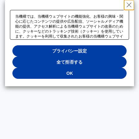
当機構では、当機構ウェブサイトの機能強化、お客様の興味・関
心に応じたコンテンツの提供や広告配信、ソーシャルメディア機
能の提供、アクセス解析による当機構ウェブサイトの改善のため
に、クッキーなどのトラッキング技術（クッキー）を使用してい
ます。クッキーを利用して収集されたお客様の当機構ウェブサイ
トのご利用に関するデータは、広告配信、ソーシャルメディアや
アクセス解析サービスを提供するパートナーと共有されます。そ
プライバシー設定
れらのパートナーでは、お客様がそれらのパートナーに提供した
他のデータ、またはお客様がそれらのパートナーが提供するサー
ビスを利用することで収集されるデータや、当機構以外のウェブ
全て拒否する
サイトから収集されたデータを組み合わせて分析し、インターネ
ット上で当機構以外の事業者がお客様に配信する広告の最適化に
OK
も利用する場合があります。必須クッキー以外の全てのクッキー
の利用を拒否する場合は、「全て拒否する」をクリックしてくだ
さい。クッキーが有効な状態で閲覧を続ける場合は、「OK」を
クリックしてください。利用目的ごとに同意・拒否を選択する場
合は、「プライバシー設定」をクリックしてください。同意・拒
否の設定は、当機構の
プライバシーポリシー
に設置した「プラ
イバシー設定」ボタン（またはリンク）からいつでも変更できま
す。