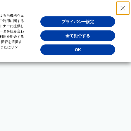
よる当機構ウェ
ご利用に関する
プライバシー設定
トナーに提供し
ータを組み合わ
全て拒否する
利用を拒否する
・拒否を選択す
（またはリン
OK