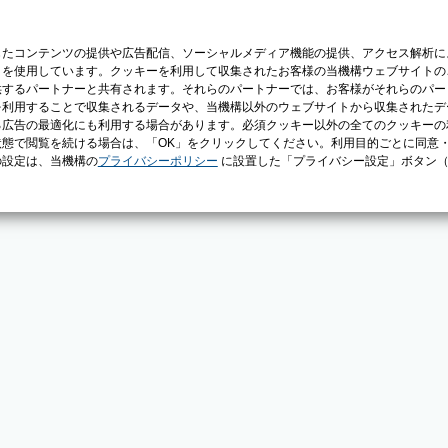
じたコンテンツの提供や広告配信、ソーシャルメディア機能の提供、アクセス解析に
）を使用しています。クッキーを利用して収集されたお客様の当機構ウェブサイトの
供するパートナーと共有されます。それらのパートナーでは、お客様がそれらのパー
を利用することで収集されるデータや、当機構以外のウェブサイトから収集されたデ
る広告の最適化にも利用する場合があります。必須クッキー以外の全てのクッキーの
態で閲覧を続ける場合は、「OK」をクリックしてください。利用目的ごとに同意
の設定は、当機構の
プライバシーポリシー
に設置した「プライバシー設定」ボタン