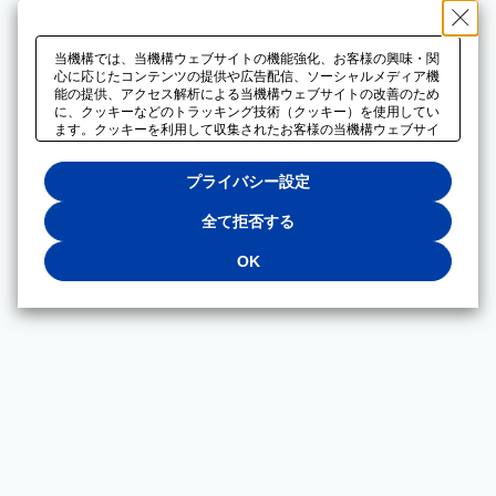
当機構では、当機構ウェブサイトの機能強化、お客様の興味・関
心に応じたコンテンツの提供や広告配信、ソーシャルメディア機
能の提供、アクセス解析による当機構ウェブサイトの改善のため
に、クッキーなどのトラッキング技術（クッキー）を使用してい
ます。クッキーを利用して収集されたお客様の当機構ウェブサイ
トのご利用に関するデータは、広告配信、ソーシャルメディアや
アクセス解析サービスを提供するパートナーと共有されます。そ
プライバシー設定
れらのパートナーでは、お客様がそれらのパートナーに提供した
他のデータ、またはお客様がそれらのパートナーが提供するサー
ビスを利用することで収集されるデータや、当機構以外のウェブ
全て拒否する
サイトから収集されたデータを組み合わせて分析し、インターネ
ット上で当機構以外の事業者がお客様に配信する広告の最適化に
OK
も利用する場合があります。必須クッキー以外の全てのクッキー
の利用を拒否する場合は、「全て拒否する」をクリックしてくだ
さい。クッキーが有効な状態で閲覧を続ける場合は、「OK」を
クリックしてください。利用目的ごとに同意・拒否を選択する場
合は、「プライバシー設定」をクリックしてください。同意・拒
否の設定は、当機構の
プライバシーポリシー
に設置した「プラ
イバシー設定」ボタン（またはリンク）からいつでも変更できま
す。