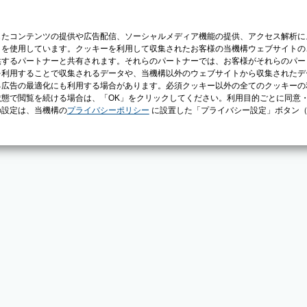
じたコンテンツの提供や広告配信、ソーシャルメディア機能の提供、アクセス解析に
）を使用しています。クッキーを利用して収集されたお客様の当機構ウェブサイトの
供するパートナーと共有されます。それらのパートナーでは、お客様がそれらのパー
を利用することで収集されるデータや、当機構以外のウェブサイトから収集されたデ
る広告の最適化にも利用する場合があります。必須クッキー以外の全てのクッキーの
態で閲覧を続ける場合は、「OK」をクリックしてください。利用目的ごとに同意
の設定は、当機構の
プライバシーポリシー
に設置した「プライバシー設定」ボタン