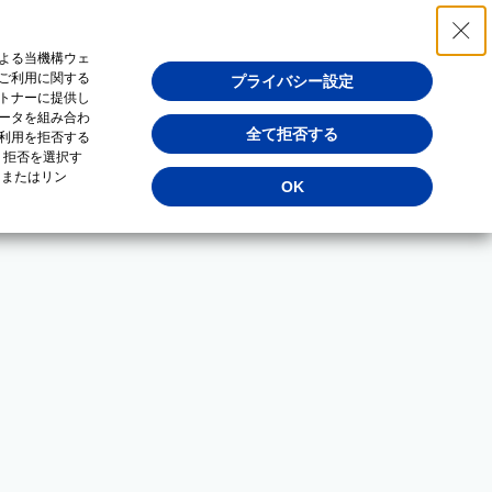
よる当機構ウェ
ご利用に関する
プライバシー設定
トナーに提供し
ータを組み合わ
全て拒否する
利用を拒否する
・拒否を選択す
（またはリン
OK