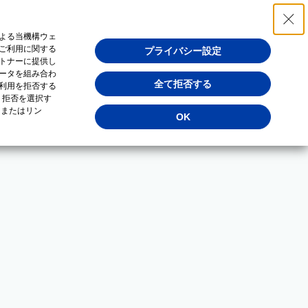
よる当機構ウェ
ご利用に関する
プライバシー設定
トナーに提供し
ータを組み合わ
全て拒否する
利用を拒否する
・拒否を選択す
（またはリン
OK