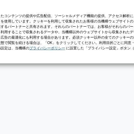
じたコンテンツの提供や広告配信、ソーシャルメディア機能の提供、アクセス解析に
）を使用しています。クッキーを利用して収集されたお客様の当機構ウェブサイトの
供するパートナーと共有されます。それらのパートナーでは、お客様がそれらのパー
を利用することで収集されるデータや、当機構以外のウェブサイトから収集されたデ
る広告の最適化にも利用する場合があります。必須クッキー以外の全てのクッキーの
態で閲覧を続ける場合は、「OK」をクリックしてください。利用目的ごとに同意
の設定は、当機構の
プライバシーポリシー
に設置した「プライバシー設定」ボタン