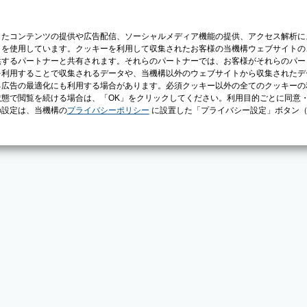
じたコンテンツの提供や広告配信、ソーシャルメディア機能の提供、アクセス解析に
）を使用しています。クッキーを利用して収集されたお客様の当機構ウェブサイトの
供するパートナーと共有されます。それらのパートナーでは、お客様がそれらのパー
を利用することで収集されるデータや、当機構以外のウェブサイトから収集されたデ
る広告の最適化にも利用する場合があります。必須クッキー以外の全てのクッキーの
態で閲覧を続ける場合は、「OK」をクリックしてください。利用目的ごとに同意
の設定は、当機構の
プライバシーポリシー
に設置した「プライバシー設定」ボタン