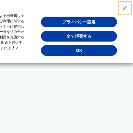
よる当機構ウェ
ご利用に関する
プライバシー設定
トナーに提供し
ータを組み合わ
全て拒否する
利用を拒否する
・拒否を選択す
（またはリン
OK