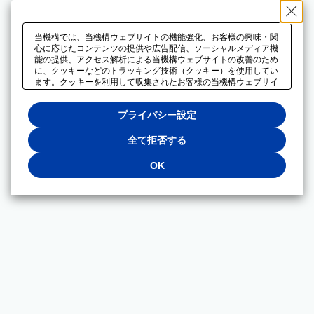
当機構では、当機構ウェブサイトの機能強化、お客様の興味・関
心に応じたコンテンツの提供や広告配信、ソーシャルメディア機
能の提供、アクセス解析による当機構ウェブサイトの改善のため
に、クッキーなどのトラッキング技術（クッキー）を使用してい
ます。クッキーを利用して収集されたお客様の当機構ウェブサイ
トのご利用に関するデータは、広告配信、ソーシャルメディアや
アクセス解析サービスを提供するパートナーと共有されます。そ
プライバシー設定
れらのパートナーでは、お客様がそれらのパートナーに提供した
他のデータ、またはお客様がそれらのパートナーが提供するサー
ビスを利用することで収集されるデータや、当機構以外のウェブ
全て拒否する
サイトから収集されたデータを組み合わせて分析し、インターネ
ット上で当機構以外の事業者がお客様に配信する広告の最適化に
OK
も利用する場合があります。必須クッキー以外の全てのクッキー
の利用を拒否する場合は、「全て拒否する」をクリックしてくだ
さい。クッキーが有効な状態で閲覧を続ける場合は、「OK」を
クリックしてください。利用目的ごとに同意・拒否を選択する場
合は、「プライバシー設定」をクリックしてください。同意・拒
否の設定は、当機構の
プライバシーポリシー
に設置した「プラ
イバシー設定」ボタン（またはリンク）からいつでも変更できま
す。