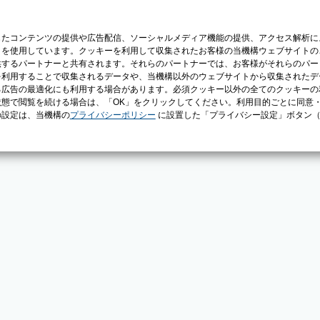
じたコンテンツの提供や広告配信、ソーシャルメディア機能の提供、アクセス解析に
）を使用しています。クッキーを利用して収集されたお客様の当機構ウェブサイトの
供するパートナーと共有されます。それらのパートナーでは、お客様がそれらのパー
を利用することで収集されるデータや、当機構以外のウェブサイトから収集されたデ
る広告の最適化にも利用する場合があります。必須クッキー以外の全てのクッキーの
態で閲覧を続ける場合は、「OK」をクリックしてください。利用目的ごとに同意
の設定は、当機構の
プライバシーポリシー
に設置した「プライバシー設定」ボタン