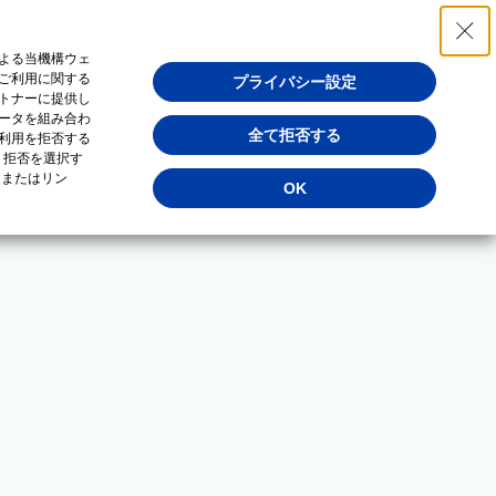
よる当機構ウェ
ご利用に関する
プライバシー設定
トナーに提供し
ータを組み合わ
全て拒否する
利用を拒否する
・拒否を選択す
（またはリン
OK