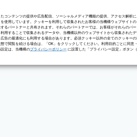
じたコンテンツの提供や広告配信、ソーシャルメディア機能の提供、アクセス解析に
）を使用しています。クッキーを利用して収集されたお客様の当機構ウェブサイトの
供するパートナーと共有されます。それらのパートナーでは、お客様がそれらのパー
を利用することで収集されるデータや、当機構以外のウェブサイトから収集されたデ
る広告の最適化にも利用する場合があります。必須クッキー以外の全てのクッキーの
態で閲覧を続ける場合は、「OK」をクリックしてください。利用目的ごとに同意
の設定は、当機構の
プライバシーポリシー
に設置した「プライバシー設定」ボタン