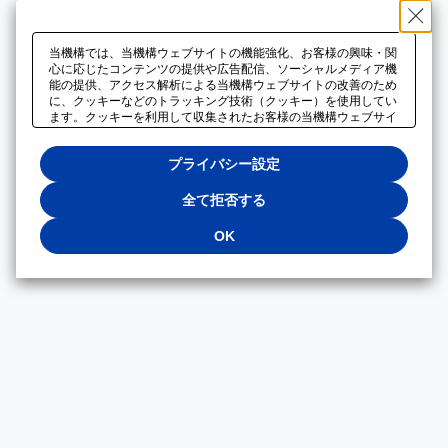
当機構では、当機構ウェブサイトの機能強化、お客様の興味・関
心に応じたコンテンツの提供や広告配信、ソーシャルメディア機
能の提供、アクセス解析による当機構ウェブサイトの改善のため
に、クッキーなどのトラッキング技術（クッキー）を使用してい
ます。クッキーを利用して収集されたお客様の当機構ウェブサイ
トのご利用に関するデータは、広告配信、ソーシャルメディアや
アクセス解析サービスを提供するパートナーと共有されます。そ
プライバシー設定
れらのパートナーでは、お客様がそれらのパートナーに提供した
他のデータ、またはお客様がそれらのパートナーが提供するサー
ビスを利用することで収集されるデータや、当機構以外のウェブ
全て拒否する
サイトから収集されたデータを組み合わせて分析し、インターネ
ット上で当機構以外の事業者がお客様に配信する広告の最適化に
OK
も利用する場合があります。必須クッキー以外の全てのクッキー
の利用を拒否する場合は、「全て拒否する」をクリックしてくだ
さい。クッキーが有効な状態で閲覧を続ける場合は、「OK」を
クリックしてください。利用目的ごとに同意・拒否を選択する場
合は、「プライバシー設定」をクリックしてください。同意・拒
否の設定は、当機構の
プライバシーポリシー
に設置した「プラ
イバシー設定」ボタン（またはリンク）からいつでも変更できま
す。