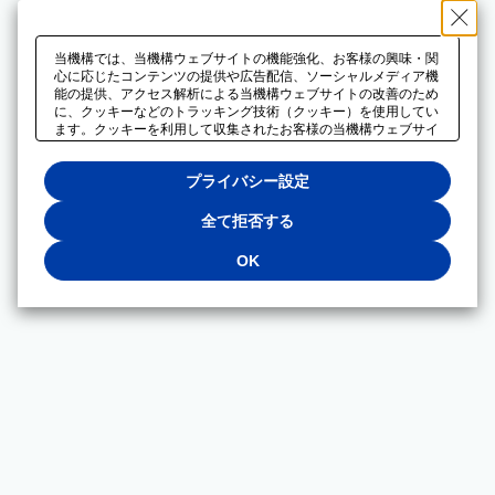
当機構では、当機構ウェブサイトの機能強化、お客様の興味・関
心に応じたコンテンツの提供や広告配信、ソーシャルメディア機
能の提供、アクセス解析による当機構ウェブサイトの改善のため
に、クッキーなどのトラッキング技術（クッキー）を使用してい
ます。クッキーを利用して収集されたお客様の当機構ウェブサイ
トのご利用に関するデータは、広告配信、ソーシャルメディアや
アクセス解析サービスを提供するパートナーと共有されます。そ
プライバシー設定
れらのパートナーでは、お客様がそれらのパートナーに提供した
他のデータ、またはお客様がそれらのパートナーが提供するサー
ビスを利用することで収集されるデータや、当機構以外のウェブ
全て拒否する
サイトから収集されたデータを組み合わせて分析し、インターネ
ット上で当機構以外の事業者がお客様に配信する広告の最適化に
OK
も利用する場合があります。必須クッキー以外の全てのクッキー
の利用を拒否する場合は、「全て拒否する」をクリックしてくだ
さい。クッキーが有効な状態で閲覧を続ける場合は、「OK」を
クリックしてください。利用目的ごとに同意・拒否を選択する場
合は、「プライバシー設定」をクリックしてください。同意・拒
否の設定は、当機構の
プライバシーポリシー
に設置した「プラ
イバシー設定」ボタン（またはリンク）からいつでも変更できま
す。