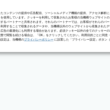
じたコンテンツの提供や広告配信、ソーシャルメディア機能の提供、アクセス解析に
）を使用しています。クッキーを利用して収集されたお客様の当機構ウェブサイトの
供するパートナーと共有されます。それらのパートナーでは、お客様がそれらのパー
を利用することで収集されるデータや、当機構以外のウェブサイトから収集されたデ
る広告の最適化にも利用する場合があります。必須クッキー以外の全てのクッキーの
態で閲覧を続ける場合は、「OK」をクリックしてください。利用目的ごとに同意
の設定は、当機構の
プライバシーポリシー
に設置した「プライバシー設定」ボタン