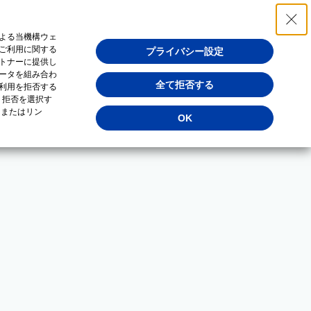
よる当機構ウェ
ご利用に関する
プライバシー設定
トナーに提供し
ータを組み合わ
全て拒否する
利用を拒否する
・拒否を選択す
（またはリン
OK