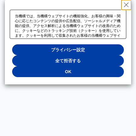
当機構では、当機構ウェブサイトの機能強化、お客様の興味・関
心に応じたコンテンツの提供や広告配信、ソーシャルメディア機
能の提供、アクセス解析による当機構ウェブサイトの改善のため
に、クッキーなどのトラッキング技術（クッキー）を使用してい
ます。クッキーを利用して収集されたお客様の当機構ウェブサイ
トのご利用に関するデータは、広告配信、ソーシャルメディアや
アクセス解析サービスを提供するパートナーと共有されます。そ
プライバシー設定
れらのパートナーでは、お客様がそれらのパートナーに提供した
他のデータ、またはお客様がそれらのパートナーが提供するサー
ビスを利用することで収集されるデータや、当機構以外のウェブ
全て拒否する
サイトから収集されたデータを組み合わせて分析し、インターネ
ット上で当機構以外の事業者がお客様に配信する広告の最適化に
OK
も利用する場合があります。必須クッキー以外の全てのクッキー
の利用を拒否する場合は、「全て拒否する」をクリックしてくだ
さい。クッキーが有効な状態で閲覧を続ける場合は、「OK」を
クリックしてください。利用目的ごとに同意・拒否を選択する場
合は、「プライバシー設定」をクリックしてください。同意・拒
否の設定は、当機構の
プライバシーポリシー
に設置した「プラ
イバシー設定」ボタン（またはリンク）からいつでも変更できま
す。