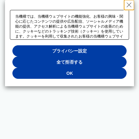
当機構では、当機構ウェブサイトの機能強化、お客様の興味・関
心に応じたコンテンツの提供や広告配信、ソーシャルメディア機
能の提供、アクセス解析による当機構ウェブサイトの改善のため
に、クッキーなどのトラッキング技術（クッキー）を使用してい
ます。クッキーを利用して収集されたお客様の当機構ウェブサイ
トのご利用に関するデータは、広告配信、ソーシャルメディアや
アクセス解析サービスを提供するパートナーと共有されます。そ
プライバシー設定
れらのパートナーでは、お客様がそれらのパートナーに提供した
他のデータ、またはお客様がそれらのパートナーが提供するサー
ビスを利用することで収集されるデータや、当機構以外のウェブ
全て拒否する
サイトから収集されたデータを組み合わせて分析し、インターネ
ット上で当機構以外の事業者がお客様に配信する広告の最適化に
OK
も利用する場合があります。必須クッキー以外の全てのクッキー
の利用を拒否する場合は、「全て拒否する」をクリックしてくだ
さい。クッキーが有効な状態で閲覧を続ける場合は、「OK」を
クリックしてください。利用目的ごとに同意・拒否を選択する場
合は、「プライバシー設定」をクリックしてください。同意・拒
否の設定は、当機構の
プライバシーポリシー
に設置した「プラ
イバシー設定」ボタン（またはリンク）からいつでも変更できま
す。